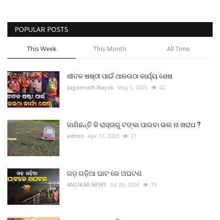
ମନୋରଂଜନ
POPULAR POSTS
ଖେଳ ଖବର
This Week
This Month
All Time
ରାଜ୍ୟ
ଶୀତଳ ଷଷ୍ଠୀ ପାଇଁ ଥାଳଉଠା କାର୍ଯ୍ୟ ଶେଷ
Jagannath Nayak
May 1, 2025
22
ଗଳ୍ପ ଓ କବିତା
ଅଭୁଲା କଥା
ଜାଣିଛନ୍ତି କି ରାସ୍ତାରୁ ଟଙ୍କା ପାଇବା ଭଲ ନା ଖରାପ ?
admin
Apr 17, 2023
21
Language
English
ଓଡିଆ
Hindi
ଗଡ଼ ଗଡ଼ିଆ ଘାଟ ରେ ଅଘଟଣ
ANGIKAR NEWS
Jul 29, 2024
19