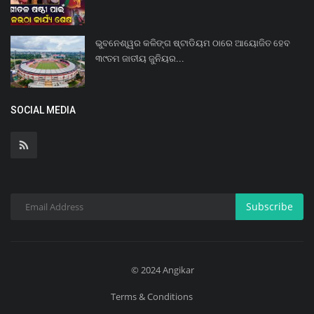
ଭୁବନେଶ୍ୱର କଳିଙ୍ଗ ଷ୍ଟାଡିୟମ ଠାରେ ଆୟୋଜିତ ହେବ
୩୯ତମ ଜାତୀୟ ଜୁନିୟର...
SOCIAL MEDIA
Subscribe
© 2024 Angikar
Terms & Conditions