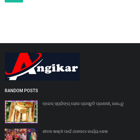
RANDOM POSTS
ବ୍ରେଡ୍ ସ୍ପ୍ରିଙ୍ଗ୍ ରୋଲ ପ୍ରସ୍ତୁତି ପ୍ରଣାଳୀ, ଜାଣନ୍ତୁ
ଶୀତଳ ଷଷ୍ଠୀ ପାଇଁ ଥାଳଉଠା କାର୍ଯ୍ୟ ଶେଷ