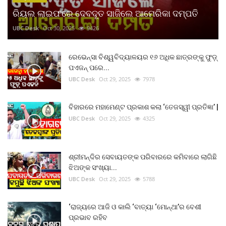
ରିୟଲ ଲାଇଫରେ ଦେବଦୂତ ସାଜିଲେ ଆମେରିକା ଦମ୍ପତି
UBC Desk
Oct 30, 2025
9426
ରେଭେନ୍ସା ବିଶ୍ୱବିଦ୍ୟାଳୟର ୧୬ ଅଧିକ ଛାତ୍ରଙ୍କୁ ଫୁଡ଼୍
ପଏଜନ୍ ପରେ...
UBC Desk
Oct 29, 2025
7978
ବିହାରରେ ମହାମେଣ୍ଟ ପ୍ରକାଶ କଲା ‘ତେଜସ୍ୱୀ ପ୍ରତିଜ୍ଞା’ |
UBC Desk
Oct 29, 2025
4325
ଶ୍ରୀମନ୍ଦିର ସେବାୟତଙ୍କ ପରିବାରରେ କମିବାରେ ଲାଗିଛି
ଝିଅଙ୍କ ସଂଖ୍ୟା...
UBC Desk
Oct 29, 2025
5788
‘ରାଜ୍ୟରେ ଆଜି ଓ କାଲି ‘ବାତ୍ୟା ‘ମୋନ୍ଥା’ର ବେଶୀ
ପ୍ରଭାବ ରହିବ