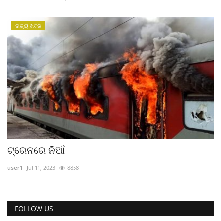
ରାଜନୀତି
ରାଜ୍ୟ ଖବର
ରାଜ୍ୟ ଖବର
ଜାତୀୟ ଖବର
ବିଶେଷ ଖବର
ସ୍ୱାସ୍ଥ୍ୟ ହିଁ ସମ୍ପଦ
ବେପାର ବଣିଜ
ଟ୍ରେନରେ ନିଆଁ
ଜାଣିବା କଥା
user1
Jul 11, 2023
8858
ହାଣ୍ଡିଶାଳ
FOLLOW US
ସଂସ୍କୃତି