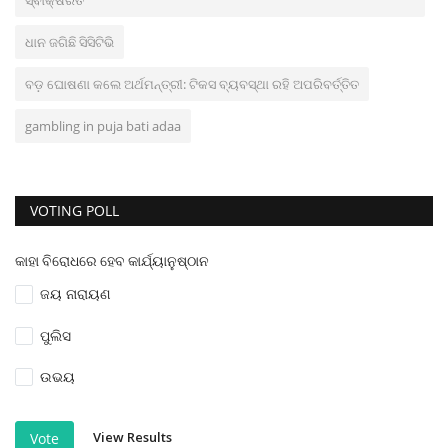
ସ୍ଵାକ୍ଷରିତ
ଧାନ ଜଗିଛି ସିସିଟିଭି
ବଡ଼ ଘୋଷଣା କଲେ ଅର୍ଥମନ୍ତ୍ରୀ: ଟିକସ ବ୍ୟବସ୍ଥା ରହି ଅପରିବର୍ତ୍ତିତ
gambling in puja bati adaa
VOTING POLL
କାହା ବିରୋଧରେ ହେବ କାର୍ଯ୍ୟାନୁଷ୍ଠାନ
ଜୟ ନାରାୟଣ
ପୁଲିସ
ଉଭୟ
View Results
Vote