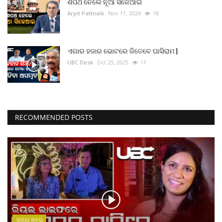
ଶପଥ ନେଲେ ନୂଆ ସିଜେଆଇ
Arpit Pattnaik
Nov 11, 2024
18
ଏଗାର ହଜାର ଭୋଟରେ ଜିତେବେ ଘାସିରାମ |
UBC Desk
Oct 25, 2025
17
RECOMMENDED POSTS
ରାଜ୍ୟ ଖବର