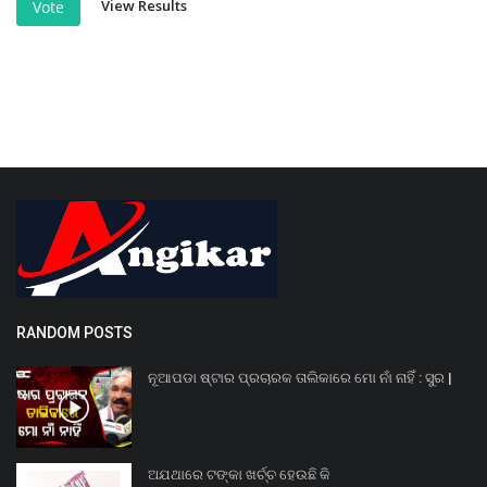
View Results
Vote
RANDOM POSTS
ନୂଆପଡା ଷ୍ଟାର ପ୍ରଚାରକ ତାଲିକାରେ ମୋ ନାଁ ନାହିଁ : ସୁର |
ଅଯଥାରେ ଟଙ୍କା ଖର୍ଚ୍ଚ ହେଉଛି କି