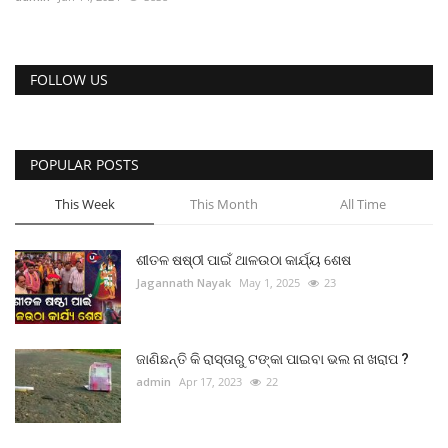
ରାଜନୀତି
ରାଜ୍ୟ ଖବର
FOLLOW US
ଜାତୀୟ ଖବର
POPULAR POSTS
ବିଶେଷ ଖବର
This Week
This Month
All Time
ସ୍ୱାସ୍ଥ୍ୟ ହିଁ ସମ୍ପଦ
ଶୀତଳ ଷଷ୍ଠୀ ପାଇଁ ଥାଳଉଠା କାର୍ଯ୍ୟ ଶେଷ
ବେପାର ବଣିଜ
Jagannath Nayak
May 1, 2025
23
ଜାଣିବା କଥା
ଜାଣିଛନ୍ତି କି ରାସ୍ତାରୁ ଟଙ୍କା ପାଇବା ଭଲ ନା ଖରାପ ?
ହାଣ୍ଡିଶାଳ
admin
Apr 17, 2023
22
ସଂସ୍କୃତି