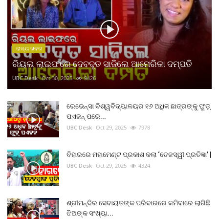
ରାଜ୍ୟ ଖବର
ରିୟଲ ଲାଇଫରେ ଦେବଦୂତ ସାଜିଲେ ଆମେରିକା ଦମ୍ପତି
UBC Desk
Oct 30, 2025
9426
ରେଭେନ୍ସା ବିଶ୍ୱବିଦ୍ୟାଳୟର ୧୬ ଅଧିକ ଛାତ୍ରଙ୍କୁ ଫୁଡ଼୍
ପଏଜନ୍ ପରେ...
UBC Desk
Oct 29, 2025
7978
ବିହାରରେ ମହାମେଣ୍ଟ ପ୍ରକାଶ କଲା ‘ତେଜସ୍ୱୀ ପ୍ରତିଜ୍ଞା’ |
UBC Desk
Oct 29, 2025
4324
ଶ୍ରୀମନ୍ଦିର ସେବାୟତଙ୍କ ପରିବାରରେ କମିବାରେ ଲାଗିଛି
ଝିଅଙ୍କ ସଂଖ୍ୟା...