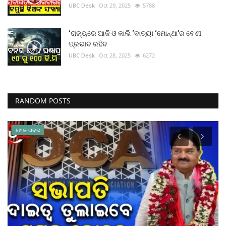
UBC Desk
Oct 29, 2025
5788
‘ରାଜ୍ୟରେ ଆଜି ଓ କାଲି ‘ବାତ୍ୟା ‘ମୋନ୍ଥା’ର ବେଶୀ
ପ୍ରଭାବ ରହିବ
UBC Desk
Oct 28, 2025
6272
RANDOM POSTS
ଖେଳ ଖବର