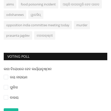
aiims
food poisoning incident
ଆହୁରି ଉପରମୁହାଁ ହେବ ପାରଦ
odishanews
ୱାରସିପ୍‌
opposition india committee meeting today
murder
prasanta jagdev
ମହାଲକ୍ଷ୍ମୀ
VOTING POLL
କାହା ବିରୋଧରେ ହେବ କାର୍ଯ୍ୟାନୁଷ୍ଠାନ
ଜୟ ନାରାୟଣ
ପୁଲିସ
ଉଭୟ