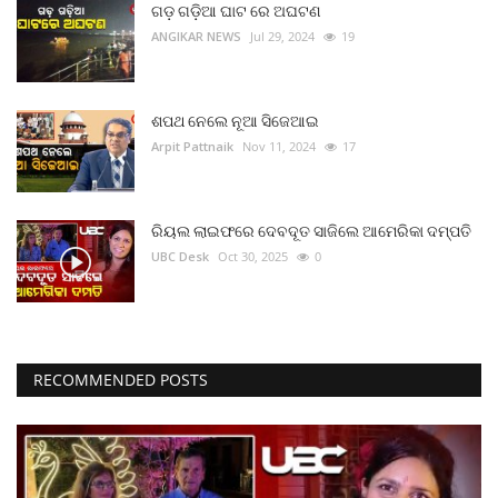
ଗଡ଼ ଗଡ଼ିଆ ଘାଟ ରେ ଅଘଟଣ
ମନୋରଂଜନ
ANGIKAR NEWS
Jul 29, 2024
19
ଖେଳ ଖବର
ଶପଥ ନେଲେ ନୂଆ ସିଜେଆଇ
ରାଜ୍ୟ
Arpit Pattnaik
Nov 11, 2024
17
ଗଳ୍ପ ଓ କବିତା
ରିୟଲ ଲାଇଫରେ ଦେବଦୂତ ସାଜିଲେ ଆମେରିକା ଦମ୍ପତି
ଅଭୁଲା କଥା
UBC Desk
Oct 30, 2025
0
Language
English
ଓଡିଆ
Hindi
RECOMMENDED POSTS