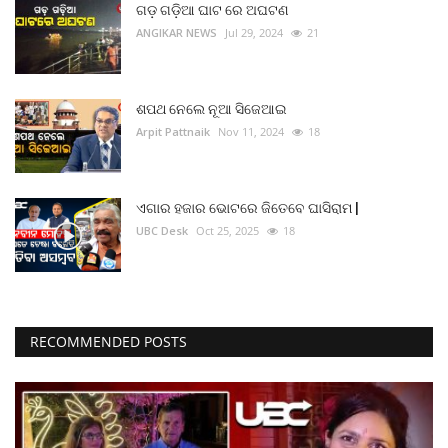
ଗଡ଼ ଗଡ଼ିଆ ଘାଟ ରେ ଅଘଟଣ
ମନୋରଂଜନ
ANGIKAR NEWS
Jul 29, 2024
21
ଖେଳ ଖବର
ଶପଥ ନେଲେ ନୂଆ ସିଜେଆଇ
ରାଜ୍ୟ
Arpit Pattnaik
Nov 11, 2024
18
ଗଳ୍ପ ଓ କବିତା
ଏଗାର ହଜାର ଭୋଟରେ ଜିତେବେ ଘାସିରାମ |
ଅଭୁଲା କଥା
UBC Desk
Oct 25, 2025
18
Language
English
ଓଡିଆ
Hindi
RECOMMENDED POSTS