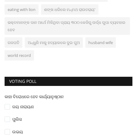
eating with lion
ଶଙ୍ଖ ଧରିଲେ ମନ୍ମଥ ରାଉତରାୟ'
ଭକ୍ତମାନଙ୍କ ଦାନ ଅର୍ଥେ ମିଳିଥିବା ପ୍ରାୟ ୩୦୦ କେଜିରୁ ଉର୍ଦ୍ଧ ରୁପା ବ୍ୟବହାର
ହେବ
ଗଜପତି
ଅନ୍ଧୁଣି ମାକୁ ହତ୍ୟାକଲେ ଦୁଇ ପୁଅ
husband wife
world record
VOTING POLL
କାହା ବିରୋଧରେ ହେବ କାର୍ଯ୍ୟାନୁଷ୍ଠାନ
ଜୟ ନାରାୟଣ
ପୁଲିସ
ଉଭୟ