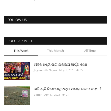
ରାଜନୀତି
ରାଜ୍ୟ ଖବର
FOLLOW US
ଜାତୀୟ ଖବର
POPULAR POSTS
ବିଶେଷ ଖବର
This Week
This Month
All Time
ସ୍ୱାସ୍ଥ୍ୟ ହିଁ ସମ୍ପଦ
ଶୀତଳ ଷଷ୍ଠୀ ପାଇଁ ଥାଳଉଠା କାର୍ଯ୍ୟ ଶେଷ
ବେପାର ବଣିଜ
Jagannath Nayak
May 1, 2025
22
ଜାଣିବା କଥା
ଜାଣିଛନ୍ତି କି ରାସ୍ତାରୁ ଟଙ୍କା ପାଇବା ଭଲ ନା ଖରାପ ?
ହାଣ୍ଡିଶାଳ
admin
Apr 17, 2023
21
ସଂସ୍କୃତି