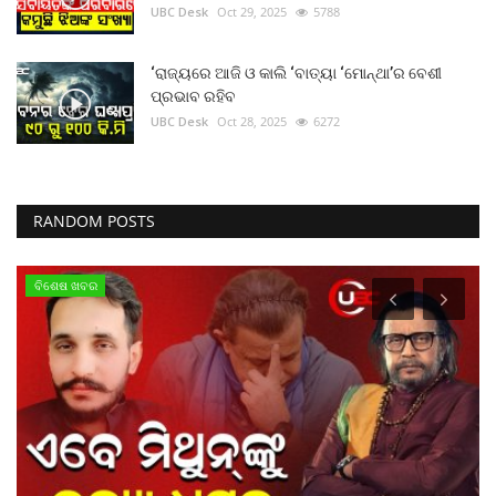
UBC Desk
Oct 29, 2025
5788
‘ରାଜ୍ୟରେ ଆଜି ଓ କାଲି ‘ବାତ୍ୟା ‘ମୋନ୍ଥା’ର ବେଶୀ
ପ୍ରଭାବ ରହିବ
UBC Desk
Oct 28, 2025
6272
RANDOM POSTS
ବିଶେଷ ଖବର