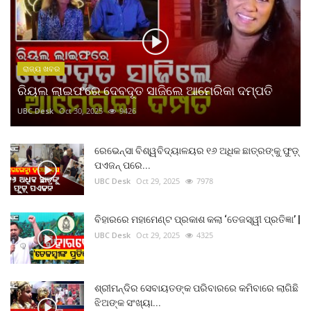
ରାଜ୍ୟ ଖବର
ରିୟଲ ଲାଇଫରେ ଦେବଦୂତ ସାଜିଲେ ଆମେରିକା ଦମ୍ପତି
UBC Desk
Oct 30, 2025
9426
ରେଭେନ୍ସା ବିଶ୍ୱବିଦ୍ୟାଳୟର ୧୬ ଅଧିକ ଛାତ୍ରଙ୍କୁ ଫୁଡ଼୍
ପଏଜନ୍ ପରେ...
UBC Desk
Oct 29, 2025
7978
ବିହାରରେ ମହାମେଣ୍ଟ ପ୍ରକାଶ କଲା ‘ତେଜସ୍ୱୀ ପ୍ରତିଜ୍ଞା’ |
UBC Desk
Oct 29, 2025
4325
ଶ୍ରୀମନ୍ଦିର ସେବାୟତଙ୍କ ପରିବାରରେ କମିବାରେ ଲାଗିଛି
ଝିଅଙ୍କ ସଂଖ୍ୟା...