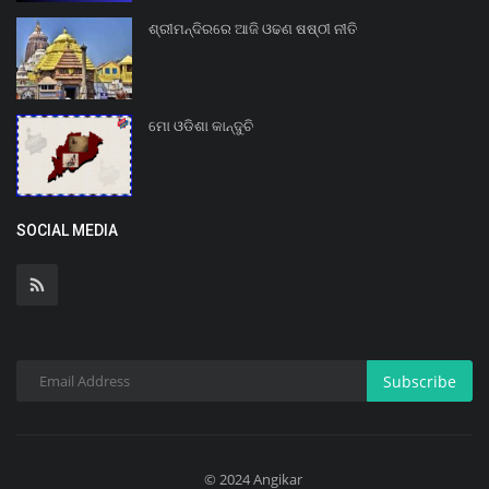
ଶ୍ରୀମନ୍ଦିରରେ ଆଜି ଓଢଣ ଷଷ୍ଠୀ ନୀତି
ମୋ ଓଡିଶା କାନ୍ଦୁଚି
SOCIAL MEDIA
Subscribe
© 2024 Angikar