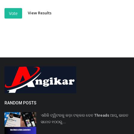
View Results
Vote
RANDOM POSTS
ଏଣିକି ଟ୍ୱିଟରକୁ କଡ଼ା ଟକ୍କର ଦେବ Threads ଆପ୍‌, ଭାରତ
ସମେତ ୧୦୦ରୁ...