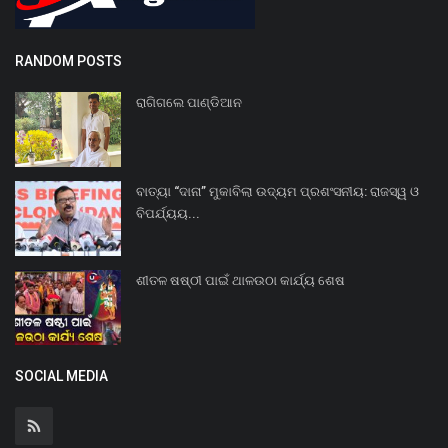
RANDOM POSTS
ରାଗିଗଲେ ପାଣ୍ଡିଆନ
ବାତ୍ୟା “ଦାନା” ମୁକାବିଲା ଉଦ୍ୟମ ପ୍ରଶଂସନୀୟ: ରାଜସ୍ୱ ଓ
ବିପର୍ଯ୍ୟୟ...
ଶୀତଳ ଷଷ୍ଠୀ ପାଇଁ ଥାଳଉଠା କାର୍ଯ୍ୟ ଶେଷ
SOCIAL MEDIA