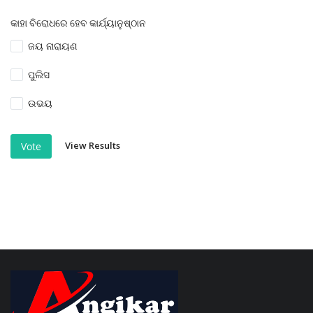
କାହା ବିରୋଧରେ ହେବ କାର୍ଯ୍ୟାନୁଷ୍ଠାନ
ଜୟ ନାରାୟଣ
ପୁଲିସ
ଉଭୟ
View Results
Vote