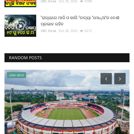
UBC Desk
Oct 29, 2025
5788
‘ରାଜ୍ୟରେ ଆଜି ଓ କାଲି ‘ବାତ୍ୟା ‘ମୋନ୍ଥା’ର ବେଶୀ
ପ୍ରଭାବ ରହିବ
UBC Desk
Oct 28, 2025
6272
RANDOM POSTS
ଖେଳ ଖବର