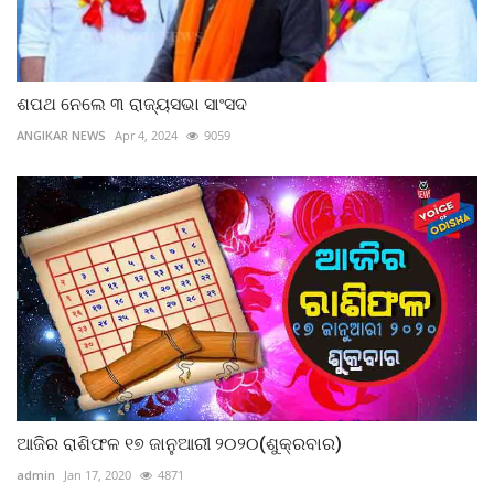
ଶପଥ ନେଲେ ୩ ରାଜ୍ୟସଭା ସାଂସଦ
ANGIKAR NEWS
Apr 4, 2024
9059
ଆଜିର ରାଶିଫଳ ୧୭ ଜାନୁଆରୀ ୨୦୨୦(ଶୁକ୍ରବାର)
admin
Jan 17, 2020
4871