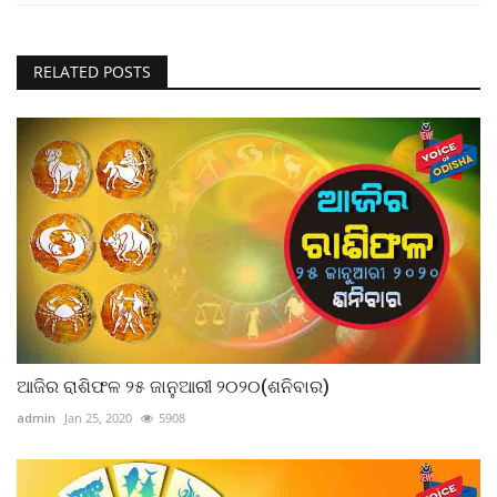
RELATED POSTS
ଆଜିର ରାଶିଫଳ ୨୫ ଜାନୁଆରୀ ୨୦୨୦(ଶନିବାର)
admin
Jan 25, 2020
5908