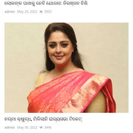
ଲୋକଙ୍କ ପାଖକୁ ନେବି ଯୋଜନା: ନିରଞ୍ଜନ ବିଶି
admin
May 29, 2022
3953
ନଗ୍‌ମା କ୍ଷୁବ୍ଧ, ମିଳିଲାନି ରାଜ୍ୟସଭା ଟିକେଟ୍
admin
May 30, 2022
3446