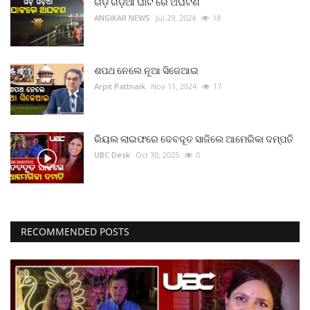
ଗଡ଼ ଗଡ଼ିଆ ଘାଟ ରେ ଅଘଟଣ
ANGIKAR NEWS
Jul 29, 2024
18
ଶପଥ ନେଲେ ନୂଆ ସିଜେଆଇ
Arpit Pattnaik
Nov 11, 2024
17
ରିୟଲ ଲାଇଫରେ ଦେବଦୂତ ସାଜିଲେ ଆମେରିକା ଦମ୍ପତି
UBC Desk
Oct 30, 2025
0
RECOMMENDED POSTS