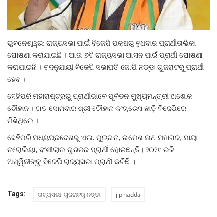
ରାଜନୀତି
ରାଜ୍ୟ ଖବର
ଭୁବନେଶ୍ୱର: ରାଜ୍ୟସଭା ପାଇଁ ବିଜେପି ପକ୍ଷରୁ ବୁଧବାର ପ୍ରାର୍ଥୀତାଲିକା
ଘୋଷଣା କରାଯାଇଛି । ଆଉ ୭ଟି ରାଜ୍ୟସଭା ଆସନ ପାଇଁ ପ୍ରାର୍ଥୀ ଘୋଷଣା
ଜାତୀୟ ଖବର
କରାଯାଇଛି । ତଦନୁଯାୟୀ ବିଜେପି ସଭାପତି ଜେ.ପି ନଡ୍ଡା ଗୁଜରାଟରୁ ପ୍ରାର୍ଥୀ
ହେବ ।
ବିଶେଷ ଖବର
ସେହିପରି ମହାରାଷ୍ଟ୍ରରୁ ପ୍ରାର୍ଥୀଭାବେ ପୂର୍ବତନ ମୁଖ୍ୟମନ୍ତ୍ରୀ ଅଶୋକ
ସ୍ୱାସ୍ଥ୍ୟ ହିଁ ସମ୍ପଦ
ଚୌହାନ । ଗତ ସୋମବାର ଶ୍ରୀ ଚୌହାନ କଂଗ୍ରେସ ଛାଡ଼ି ବିଜେପିରେ
ମିଶିଥିଲେ ।
ବେପାର ବଣିଜ
ସେହିପରି ମଧ୍ୟପ୍ରଦେଶରୁ ଏଲ. ମୁଋଗନ, ଉମେଶ ନାଥ ମହାରାଜ, ମାୟା
ନରୋଲିୟା, ବଂଶୀଲାଲ ଗୁରଜର ପ୍ରାର୍ଥୀ ହୋଇଛନ୍ତି। ୨୦୧୯ ଭଳି
ଜାଣିବା କଥା
ଅଶ୍ୱିନୀଙ୍କୁ ବିଜେପି ରାଜ୍ୟସଭା ପ୍ରାର୍ଥୀ କରିଛି ।
ହାଣ୍ଡିଶାଳ
Tags:
ରାଜ୍ୟସଭା: ଗୁଜରାଟରୁ ନଡ୍ଡା
j p nadda
ସଂସ୍କୃତି