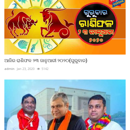
ଆଜିର ରାଶିଫଳ ୨୩ ଜାନୁଆରୀ ୨୦୨୦(ଗୁରୁବାର)
admin
Jan 23, 2020
5142