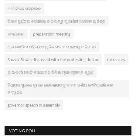
ଅର୍ଥନୈତିକ ସଂସ୍କାରକ
ବିମାନ ଦୁର୍ଘଟଣା ନେପାଳର କାଠମାଣ୍ଡୁ ରୁ ଆସିଲା ଅଭାବନୀୟ ଚିତ୍ର
ବାଂଲାଦେଶୀ
preparation meeting
ଅଲ ଇଣ୍ଡିଆ ମହିଳା ସାଂସ୍କୃତିକ ସଂଗଠନ ପକ୍ଷରୁ ଦାବିପତ୍ର
Sauvik Biswal discussed with the protesting doctor
mla salary
ଆଇଏଏସ କୋଚିଂ ସେଣ୍ଟରର ତିନି ଛାତ୍ରଛାତ୍ରୀଙ୍କ ମୃତ୍ୟୁ
ବିଧାୟକ ସୁରେଶ କୁମାର ରାଉତରାୟଙ୍କୁ କାରଣ ଦର୍ଶାଅ ନୋଟିସ୍ ଜାରି କଲା
କଂଗ୍ରେସ
governor speech in assembly
VOTING POLL