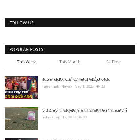
FOLLOW US
POPULAR POSTS
This Week
This Month
All Time
ଶୀତଳ ଷଷ୍ଠୀ ପାଇଁ ଥାଳଉଠା କାର୍ଯ୍ୟ ଶେଷ
Jagannath Nayak
May 1, 2025
23
ଜାଣିଛନ୍ତି କି ରାସ୍ତାରୁ ଟଙ୍କା ପାଇବା ଭଲ ନା ଖରାପ ?
admin
Apr 17, 2023
22