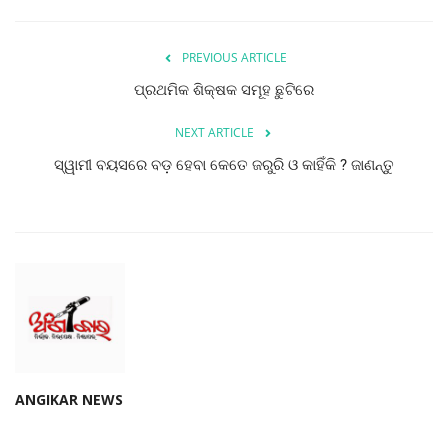
ମନୋରଂଜନ
PREVIOUS ARTICLE
ଖେଳ ଖବର
ପ୍ରଥମିକ ଶିକ୍ଷକ ସମୂହ ଛୁଟିରେ
ରାଜ୍ୟ
NEXT ARTICLE
ସ୍ୱାମୀ ବୟସରେ ବଡ଼ ହେବା କେତେ ଜରୁରି ଓ କାହିଁକି ? ଜାଣନ୍ତୁ
ଗଳ୍ପ ଓ କବିତା
ଅଭୁଲା କଥା
Language
English
ଓଡିଆ
Hindi
ANGIKAR NEWS