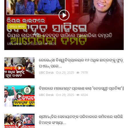
ରାଜ୍ୟ ଖବର
ରିୟଲ ଲାଇଫରେ ଦେବଦୂତ ସାଜିଲେ ଆମେରିକା ଦମ୍ପତି
UBC Desk
Oct 30, 2025
9426
ରେଭେନ୍ସା ବିଶ୍ୱବିଦ୍ୟାଳୟର ୧୬ ଅଧିକ ଛାତ୍ରଙ୍କୁ ଫୁଡ଼୍
ପଏଜନ୍ ପରେ...
UBC Desk
Oct 29, 2025
7978
ବିହାରରେ ମହାମେଣ୍ଟ ପ୍ରକାଶ କଲା ‘ତେଜସ୍ୱୀ ପ୍ରତିଜ୍ଞା’ |
UBC Desk
Oct 29, 2025
4324
ଶ୍ରୀମନ୍ଦିର ସେବାୟତଙ୍କ ପରିବାରରେ କମିବାରେ ଲାଗିଛି
ଝିଅଙ୍କ ସଂଖ୍ୟା...