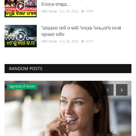
ଝିଅଙ୍କ ସଂଖ୍ୟା...
UBC Desk
Oct 29, 2025
5789
‘ରାଜ୍ୟରେ ଆଜି ଓ କାଲି ‘ବାତ୍ୟା ‘ମୋନ୍ଥା’ର ବେଶୀ
ପ୍ରଭାବ ରହିବ
UBC Desk
Oct 28, 2025
6273
RANDOM POSTS
ସ୍ୱାସ୍ଥ୍ୟ ହିଁ ସମ୍ପଦ