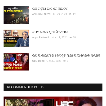
ମନୋରଂଜନ
ଗଡ଼ ଗଡ଼ିଆ ଘାଟ ରେ ଅଘଟଣ
ANGIKAR NEWS
Jul 29, 2024
19
ଖେଳ ଖବର
ରାଜ୍ୟ
ଶପଥ ନେଲେ ନୂଆ ସିଜେଆଇ
Arpit Pattnaik
Nov 11, 2024
18
ଗଳ୍ପ ଓ କବିତା
ଅଭୁଲା କଥା
ରିୟଲ ଲାଇଫରେ ଦେବଦୂତ ସାଜିଲେ ଆମେରିକା ଦମ୍ପତି
UBC Desk
Oct 30, 2025
0
Language
English
ଓଡିଆ
Hindi
RECOMMENDED POSTS