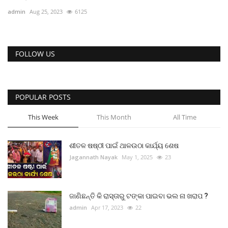
ରାଜନୀତି
admin
Aug 25, 2023
6125
ରାଜ୍ୟ ଖବର
FOLLOW US
ଜାତୀୟ ଖବର
ବିଶେଷ ଖବର
POPULAR POSTS
ସ୍ୱାସ୍ଥ୍ୟ ହିଁ ସମ୍ପଦ
This Week
This Month
All Time
ବେପାର ବଣିଜ
ଶୀତଳ ଷଷ୍ଠୀ ପାଇଁ ଥାଳଉଠା କାର୍ଯ୍ୟ ଶେଷ
Jagannath Nayak
May 1, 2025
23
ଜାଣିବା କଥା
ହାଣ୍ଡିଶାଳ
ଜାଣିଛନ୍ତି କି ରାସ୍ତାରୁ ଟଙ୍କା ପାଇବା ଭଲ ନା ଖରାପ ?
admin
Apr 17, 2023
22
ସଂସ୍କୃତି