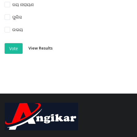
ଜୟ ନାରାୟଣ
ପୁଲିସ
ଉଭୟ
View Results
Vote