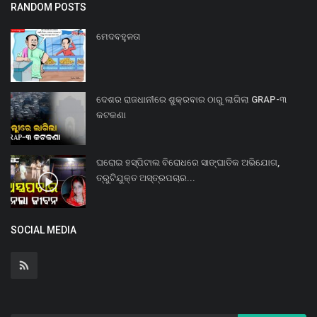
RANDOM POSTS
ମେଦବହୁଳତା
ଦେଶର ରାଜଧାନୀରେ ଶୁକ୍ରବାର ଠାରୁ ଲାଗିଲା GRAP-୩
କଟକଣା
ଘରୋଇ ହସ୍ପିଟାଲ ବିରୋଧରେ ସାଙ୍ଘାତିକ ଅଭିଯୋଗ,
ତ୍ରୁଟିଯୁକ୍ତ ଅସ୍ତ୍ରପଚାର...
SOCIAL MEDIA