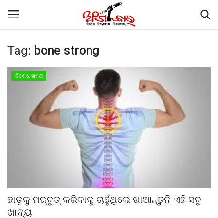
Tag:
bone strong
Home
ବିଶେଷ ଖବର
ଗାଜା ଶାନ୍ତି ସମ୍ମିଳନୀରେ ମୋଦୀଙ୍କୁ ପ୍ରଶଂସା
କଲେ ଟ୍ରମ୍ପ
Contact
About
କାର୍ଟୁନ କର୍ଣ୍ଣର
ହାଡ଼କୁ ମଜ୍‌ବୁତ୍‌ କରିବାକୁ ଚାହୁଁଥିଲେ ଖାଆନ୍ତୁନି ଏହି ସବୁ
Gallery
ଖାଦ୍ୟ