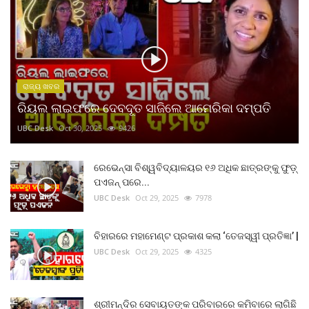
ରାଜ୍ୟ ଖବର
ରିୟଲ ଲାଇଫରେ ଦେବଦୂତ ସାଜିଲେ ଆମେରିକା ଦମ୍ପତି
UBC Desk
Oct 30, 2025
9426
ରେଭେନ୍ସା ବିଶ୍ୱବିଦ୍ୟାଳୟର ୧୬ ଅଧିକ ଛାତ୍ରଙ୍କୁ ଫୁଡ଼୍
ପଏଜନ୍ ପରେ...
UBC Desk
Oct 29, 2025
7978
ବିହାରରେ ମହାମେଣ୍ଟ ପ୍ରକାଶ କଲା ‘ତେଜସ୍ୱୀ ପ୍ରତିଜ୍ଞା’ |
UBC Desk
Oct 29, 2025
4325
ଶ୍ରୀମନ୍ଦିର ସେବାୟତଙ୍କ ପରିବାରରେ କମିବାରେ ଲାଗିଛି