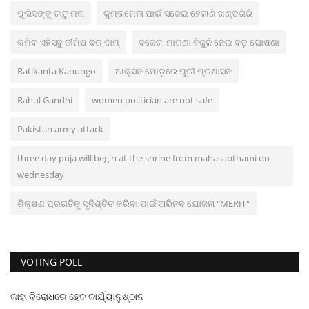
ପୁଲିସଙ୍କୁ ଟାଟୁ ମନା
କୁମ୍ଭମେଳା ପାଇଁ ସଜେଇ ହେଲାଣି ଖଣ୍ଡଗିରି
କମିବ ଏହିସବୁ ଜୀମିଷ ଦର ଦାମ୍
ବଜେଟ: ମାଗଣା ବିଜୁଳି ନେଇ ବଡ଼ ଘୋଷଣା
Ratikanta Kanungo
ଆକ୍ସନ ମୋଡ଼ରେ ପୁରୀ ପ୍ରଶାସନ
Rahul Gandhi
women politician are not safe
Pakistan army attack
three day puja will begin at the shrine from mahasapthami on
wednesday
ଶିକ୍ଷଣ ପ୍ରଗତିକୁ ସୁନିଶ୍ଚିତ କରିବା ପାଇଁ ଅଭିନବ ଯୋଜନା "MERIT"
VOTING POLL
କାହା ବିରୋଧରେ ହେବ କାର୍ଯ୍ୟାନୁଷ୍ଠାନ