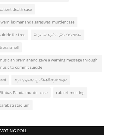
patient death case
swami laxmananda saraswati murder case
suicide for tree
ଚିନ୍ତାରେ ଶ୍ରୀମନ୍ଦିର ପ୍ରଶାସନ
dress smell
musician prem anand gave a warning message through
music to commit suicide
sani
ଶ୍ରୀ ହରାଇବାକୁ ବସିଲାଣିଶ୍ରୀଦାଣ୍ଡ
Pitabas Panda murder case
cabinrt meeting
barabati stadium
VOTING POLL