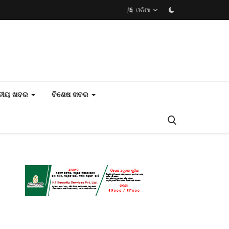
ଓଡିଆ
ତୀୟ ଖବର
ବିଶେଷ ଖବର