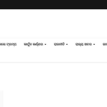
 କଲେ ଟ୍ରମ୍ପ
କାର୍ଟୁନ କର୍ଣ୍ଣର
ରାଜନୀତି
ରାଜ୍ୟ ଖବର
ଜା