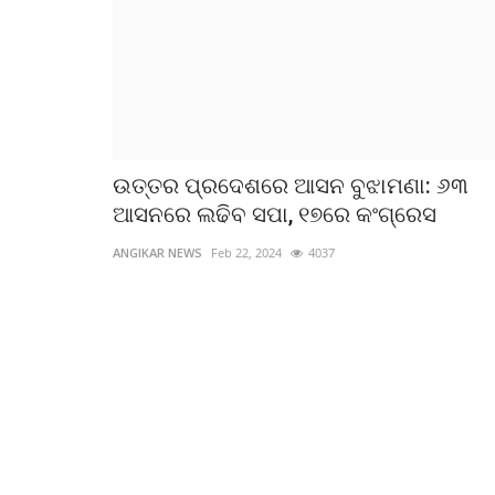
ଉତ୍ତର ପ୍ରଦେଶରେ ଆସନ ବୁଝାମଣା: ୬୩
ଆସନରେ ଲଢିବ ସପା, ୧୭ରେ କଂଗ୍ରେସ
ANGIKAR NEWS
Feb 22, 2024
4037