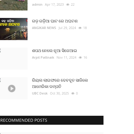
admin
Apr 17, 2023
22
ଗଡ଼ ଗଡ଼ିଆ ଘାଟ ରେ ଅଘଟଣ
ANGIKAR NEWS
Jul 29, 2024
18
ଶପଥ ନେଲେ ନୂଆ ସିଜେଆଇ
Arpit Pattnaik
Nov 11, 2024
16
ରିୟଲ ଲାଇଫରେ ଦେବଦୂତ ସାଜିଲେ
ଆମେରିକା ଦମ୍ପତି
UBC Desk
Oct 30, 2025
0
RECOMMENDED POSTS