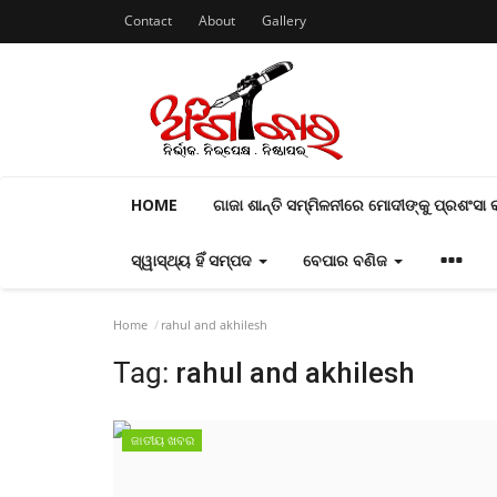
Contact
About
Gallery
HOME
ଗାଜା ଶାନ୍ତି ସମ୍ମିଳନୀରେ ମୋଦୀଙ୍କୁ ପ୍ରଶଂସା
ସ୍ୱାସ୍ଥ୍ୟ ହିଁ ସମ୍ପଦ
ବେପାର ବଣିଜ
Home
rahul and akhilesh
Tag:
rahul and akhilesh
ଜାତୀୟ ଖବର