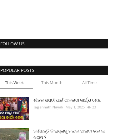
FOLLOW US
POPULAR POSTS
This Week
This Month
All Time
ଶୀତଳ ଷଷ୍ଠୀ ପାଇଁ ଥାଳଉଠା କାର୍ଯ୍ୟ ଶେଷ
Jagannath Nayak
May 1, 2025
23
ଜାଣିଛନ୍ତି କି ରାସ୍ତାରୁ ଟଙ୍କା ପାଇବା ଭଲ ନା
ଖରାପ ?