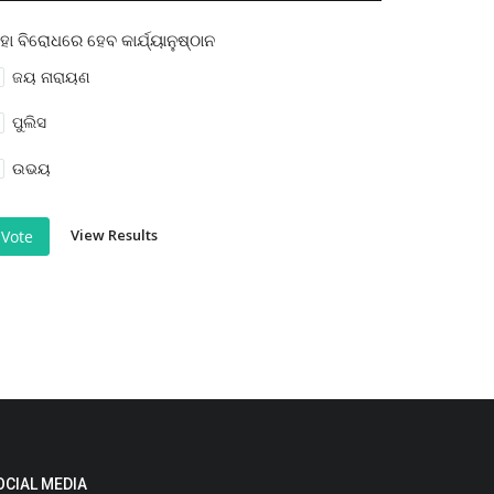
ହା ବିରୋଧରେ ହେବ କାର୍ଯ୍ୟାନୁଷ୍ଠାନ
ଜୟ ନାରାୟଣ
ପୁଲିସ
ଉଭୟ
View Results
Vote
OCIAL MEDIA