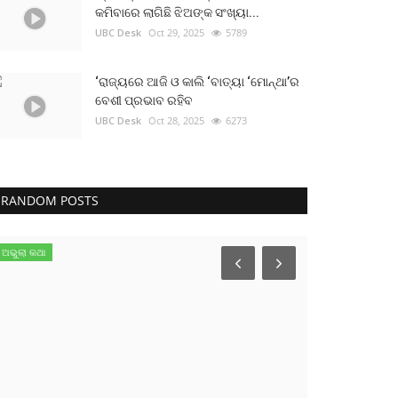
କମିବାରେ ଲାଗିଛି ଝିଅଙ୍କ ସଂଖ୍ୟା...
UBC Desk
Oct 29, 2025
5789
‘ରାଜ୍ୟରେ ଆଜି ଓ କାଲି ‘ବାତ୍ୟା ‘ମୋନ୍ଥା’ର
ବେଶୀ ପ୍ରଭାବ ରହିବ
UBC Desk
Oct 28, 2025
6273
RANDOM POSTS
ଅଭୁଲା କଥା
ଆପଣ ମାନେ ଖୁସି ତ