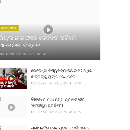
ରାଜ୍ୟ ଖବର
ରିୟଲ ଲାଇଫରେ ଦେବଦୂତ ସାଜିଲେ
ଆମେରିକା ଦମ୍ପତି
UBC Desk
Oct 30, 2025
9426
ରେଭେନ୍ସା ବିଶ୍ୱବିଦ୍ୟାଳୟର ୧୬ ଅଧିକ
ଛାତ୍ରଙ୍କୁ ଫୁଡ଼୍ ପଏଜନ୍ ପରେ...
UBC Desk
Oct 29, 2025
7978
ବିହାରରେ ମହାମେଣ୍ଟ ପ୍ରକାଶ କଲା
‘ତେଜସ୍ୱୀ ପ୍ରତିଜ୍ଞା’ |
UBC Desk
Oct 29, 2025
4325
ଶ୍ରୀମନ୍ଦିର ସେବାୟତଙ୍କ ପରିବାରରେ