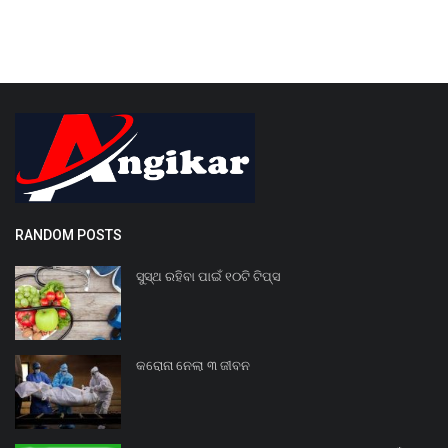
RANDOM POSTS
ସୁସ୍ଥ ରହିବା ପାଇଁ ୧୦ଟି ଟିପ୍ସ
କରୋନା ନେଲା ୩ ଜୀବନ