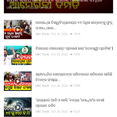
UBC Desk
Oct 30, 2025
9426
ରେଭେନ୍ସା ବିଶ୍ୱବିଦ୍ୟାଳୟର ୧୬ ଅଧିକ ଛାତ୍ରଙ୍କୁ ଫୁଡ଼୍
ପଏଜନ୍ ପରେ...
UBC Desk
Oct 29, 2025
7978
ବିହାରରେ ମହାମେଣ୍ଟ ପ୍ରକାଶ କଲା ‘ତେଜସ୍ୱୀ ପ୍ରତିଜ୍ଞା’ |
UBC Desk
Oct 29, 2025
4325
ଶ୍ରୀମନ୍ଦିର ସେବାୟତଙ୍କ ପରିବାରରେ କମିବାରେ ଲାଗିଛି
ଝିଅଙ୍କ ସଂଖ୍ୟା...
UBC Desk
Oct 29, 2025
5789
‘ରାଜ୍ୟରେ ଆଜି ଓ କାଲି ‘ବାତ୍ୟା ‘ମୋନ୍ଥା’ର ବେଶୀ
ପ୍ରଭାବ ରହିବ
UBC Desk
Oct 28, 2025
6273