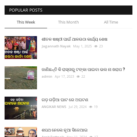
POPULAR POSTS
This Week
This Month
All Time
ଶୀତଳ ଷଷ୍ଠୀ ପାଇଁ ଥାଳଉଠା କାର୍ଯ୍ୟ ଶେଷ
Jagannath Nayak
May 1, 2025
23
ଜାଣିଛନ୍ତି କି ରାସ୍ତାରୁ ଟଙ୍କା ପାଇବା ଭଲ ନା ଖରାପ ?
admin
Apr 17, 2023
22
ଗଡ଼ ଗଡ଼ିଆ ଘାଟ ରେ ଅଘଟଣ
ANGIKAR NEWS
Jul 29, 2024
19
ଶପଥ ନେଲେ ନୂଆ ସିଜେଆଇ
Arpit Pattnaik
Nov 11, 2024
17