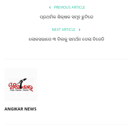
PREVIOUS ARTICLE
ମନୋରଂଜନ
ପ୍ରଥମିକ ଶିକ୍ଷକ ସମୂହ ଛୁଟିରେ
ଖେଳ ଖବର
NEXT ARTICLE
ରାଜ୍ୟ
ଲୋକସଭାରେ ୩ ବିଲକୁ ସମର୍ଥନ ଦେଲା ବିଜେଡି
ଗଳ୍ପ ଓ କବିତା
ଅଭୁଲା କଥା
Language
English
ଓଡିଆ
Hindi
ANGIKAR NEWS