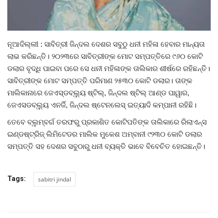
ରାଜନୀତି
ରାଜ୍ୟ ଖବର
ନୂଆଦିଲ୍ଲୀ : ସାବିତ୍ରୀ ଜିନ୍ଦଲ ଦେଶର ସବୁଠୁ ଧନୀ ମହିଳା ହେବାର ମାନ୍ୟତା
ଲାଭ କରିଛନ୍ତି। ୨୦୨୩ରେ ସାବିତ୍ରୀଙ୍କ ମୋଟ ସମ୍ପତ୍ତିରେ ୯୬୦ କୋଟି
ଜାତୀୟ ଖବର
ଡଲାର ବୃଦ୍ଧି ପାଇବା ପରେ ସେ ଧନୀ ମହିଳାଙ୍କ ତାଲିକାର ଶୀର୍ଷରେ ରହିଛନ୍ତି।
ସାବିତ୍ରୀଙ୍କ ମୋଟ ସମ୍ପତ୍ତି ପରିମାଣ ୨୫୩୦ କୋଟି ଡଲାର। ତାଙ୍କ
ବିଶେଷ ଖବର
ମାଲିକାନାରେ ଜେଏସ୍‌ଡବ୍ଲ୍ୟୁ ଷ୍ଟିଲ୍‌, ଜିନ୍ଦଲ ଷ୍ଟିଲ୍ ଆଣ୍ଡ ପାୱାର,
ଜେଏସଡବ୍ଲ୍ୟୁ ଏନର୍ଜି, ଜିନ୍ଦଲ ଷ୍ଟେନଲେସ୍ ଇତ୍ୟାଦି କମ୍ପାନୀ ରହିଛି।
ସ୍ୱାସ୍ଥ୍ୟ ହିଁ ସମ୍ପଦ
ତେବେ ବ୍ଲୁମ୍‌ବର୍ଗ ତରଫରୁ ପ୍ରକାଶିତ କୋଟିପତିଙ୍କ ତାଲିକାରେ ରିଲାଏନ୍ସ
ବେପାର ବଣିଜ
ଇଣ୍ଡଷ୍ଟ୍ରିଜ୍ ଲିମିଟେଡର ମାଲିକ ମୁକେଶ ଅମ୍ବାନୀ ୯୨୩୦ କୋଟି ଡଲାର
ସମ୍ପତ୍ତି ସହ ଦେଶର ସବୁଠାରୁ ଧନୀ ବ୍ୟକ୍ତି ଭାବେ ବିବେଚିତ ହୋଇଛନ୍ତି।
ଜାଣିବା କଥା
Tags:
sabitri jindal
ହାଣ୍ଡିଶାଳ
ସଂସ୍କୃତି