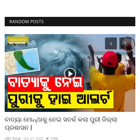
RANDOM POSTS
ରାଜ୍ୟ ଖବର
ବାତ୍ୟା ମୋନ୍ଥାକୁ ନେଇ ସତର୍କ କଲା ପୁରୀ ଜିଲ୍ଲା
ଉ
ପ୍ରଶାସନ |
ad
UBC Desk
Oct 27, 2025
5486