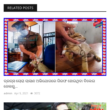
RELATED POSTS
ଡ୍ରଗ୍ସ ଚୋରା ଚାଲାଣ ଅଭିଯୋଗରେ ଗିରଫ ହୋଇଥିବା ବିଲେଇ
ଜେଲରୁ...
admin
Apr 9, 2021
3072