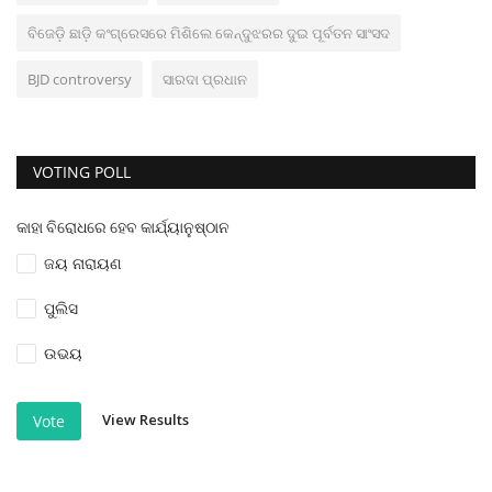
ବିଜେଡ଼ି ଛାଡ଼ି କଂଗ୍ରେସରେ ମିଶିଲେ କେନ୍ଦୁଝରର ଦୁଇ ପୂର୍ବତନ ସାଂସଦ
BJD controversy
ସାରଦା ପ୍ରଧାନ
VOTING POLL
କାହା ବିରୋଧରେ ହେବ କାର୍ଯ୍ୟାନୁଷ୍ଠାନ
ଜୟ ନାରାୟଣ
ପୁଲିସ
ଉଭୟ
View Results
Vote