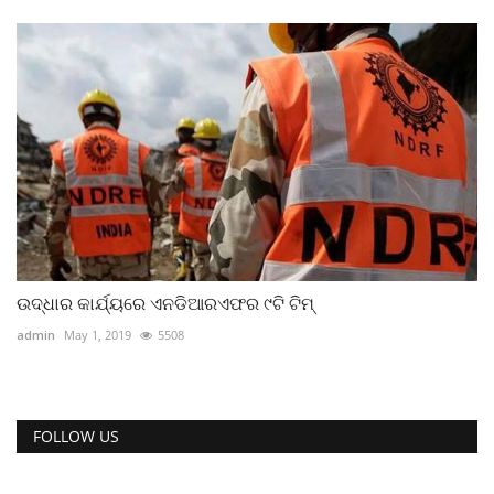
ଉଦ୍ଧାର କାର୍ଯ୍ୟରେ ଏନଡିଆରଏଫର ୯ଟି ଟିମ୍
admin
May 1, 2019
5508
FOLLOW US