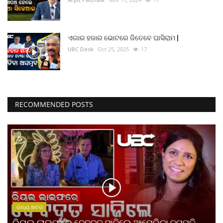
ଏଗାର ହଜାର ଭୋଟରେ ଜିତେବେ ଘାସିରାମ |
UBC Desk
Oct 25, 2025
17
RECOMMENDED POSTS
ରାଜ୍ୟ ଖବର
ରିୟଲ ଲାଇଫରେ ଦେବଦୂତ ସାଜିଲେ ଆମେରିକା ଦମ୍ପତି