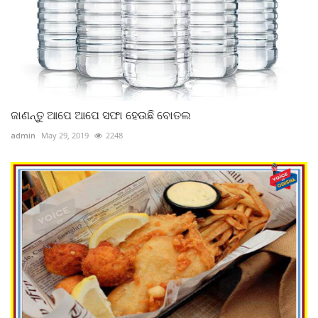
ଜାଣନ୍ତୁ ଆପେ ଆପେ ସଫା ହେଉଛି ବୋତଲ
admin
May 29, 2019
2248