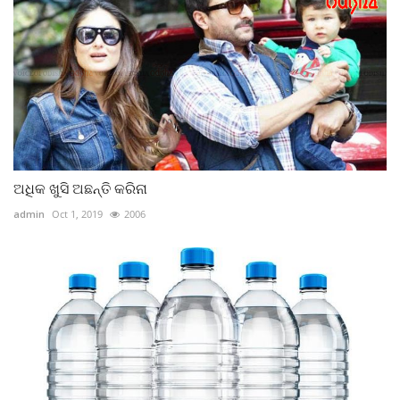
ଅଧିକ ଖୁସି ଅଛନ୍ତି କରିନା
admin
Oct 1, 2019
2006