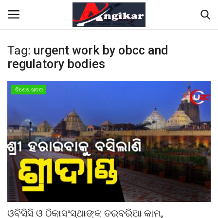
Tag:
urgent work by obcc and
regulatory bodies
Home
ଗାଜା ଶାନ୍ତି ସମ୍ମିଳନୀରେ ମୋଦୀଙ୍କୁ ପ୍ରଶଂସା
ବିଶେଷ ଖବର
କଲେ ଟ୍ରମ୍ପ
Contact
About
କାର୍ଟୁନ କର୍ଣ୍ଣର
Gallery
ଓବିସିସି ଓ ଠିକାସଂସ୍ଥାଙ୍କ ତରବରିଆ କାମ,