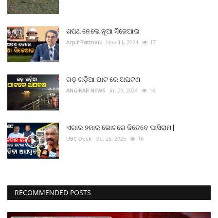
ମନୋରଂଜନ
ଶପଥ ନେଲେ ନୂଆ ସିଜେଆଇ
ଖେଳ ଖବର
Arpit Pattnaik
Nov 11, 2024
17
ରାଜ୍ୟ
ଗଡ଼ ଗଡ଼ିଆ ଘାଟ ରେ ଅଘଟଣ
ଗଳ୍ପ ଓ କବିତା
ANGIKAR NEWS
Jul 29, 2024
16
ଅଭୁଲା କଥା
ଏଗାର ହଜାର ଭୋଟରେ ଜିତେବେ ଘାସିରାମ |
Language
UBC Desk
Oct 25, 2025
16
English
ଓଡିଆ
Hindi
RECOMMENDED POSTS