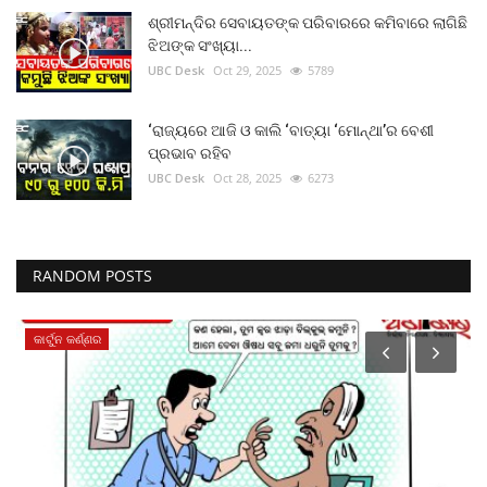
ଶ୍ରୀମନ୍ଦିର ସେବାୟତଙ୍କ ପରିବାରରେ କମିବାରେ ଲାଗିଛି
ଝିଅଙ୍କ ସଂଖ୍ୟା...
UBC Desk
Oct 29, 2025
5789
‘ରାଜ୍ୟରେ ଆଜି ଓ କାଲି ‘ବାତ୍ୟା ‘ମୋନ୍ଥା’ର ବେଶୀ
ପ୍ରଭାବ ରହିବ
UBC Desk
Oct 28, 2025
6273
RANDOM POSTS
ଜାତୀୟ ଖବର