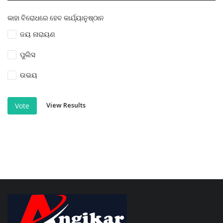
କାହା ବିରୋଧରେ ହେବ କାର୍ଯ୍ୟାନୁଷ୍ଠାନ
ଜୟ ନାରାୟଣ
ପୁଲିସ
ଉଭୟ
View Results
Vote