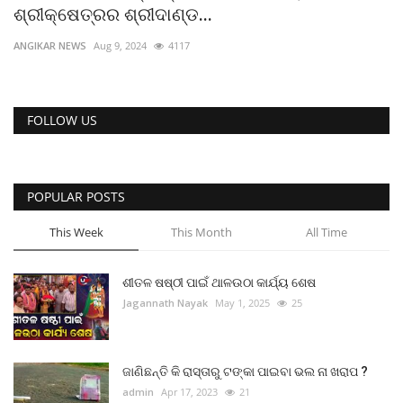
ଶ୍ରୀକ୍ଷେତ୍ରର ଶ୍ରୀଦାଣ୍ଡ...
ରାଜନୀତି
ANGIKAR NEWS
Aug 9, 2024
4117
ରାଜ୍ୟ ଖବର
ଜାତୀୟ ଖବର
FOLLOW US
ବିଶେଷ ଖବର
POPULAR POSTS
ସ୍ୱାସ୍ଥ୍ୟ ହିଁ ସମ୍ପଦ
This Week
This Month
All Time
ବେପାର ବଣିଜ
ଶୀତଳ ଷଷ୍ଠୀ ପାଇଁ ଥାଳଉଠା କାର୍ଯ୍ୟ ଶେଷ
ଜାଣିବା କଥା
Jagannath Nayak
May 1, 2025
25
ହାଣ୍ଡିଶାଳ
ଜାଣିଛନ୍ତି କି ରାସ୍ତାରୁ ଟଙ୍କା ପାଇବା ଭଲ ନା ଖରାପ ?
ସଂସ୍କୃତି
admin
Apr 17, 2023
21