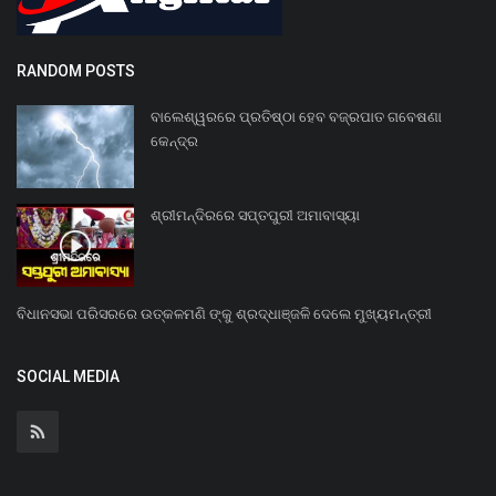
RANDOM POSTS
ବାଲେଶ୍ୱରରେ ପ୍ରତିଷ୍ଠା ହେବ ବଜ୍ରପାତ ଗବେଷଣା
କେନ୍ଦ୍ର
ଶ୍ରୀମନ୍ଦିରରେ ସପ୍ତପୁରୀ ଅମାବାସ୍ୟା
ବିଧାନସଭା ପରିସରରେ ଉତ୍କଳମଣି ଙ୍କୁ ଶ୍ରଦ୍ଧାଞ୍ଜଳି ଦେଲେ ମୁଖ୍ୟମନ୍ତ୍ରୀ
SOCIAL MEDIA