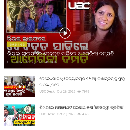
ରାଜ୍ୟ ଖବର
ରିୟଲ ଲାଇଫରେ ଦେବଦୂତ ସାଜିଲେ ଆମେରିକା ଦମ୍ପତି
UBC Desk
Oct 30, 2025
9426
ରେଭେନ୍ସା ବିଶ୍ୱବିଦ୍ୟାଳୟର ୧୬ ଅଧିକ ଛାତ୍ରଙ୍କୁ ଫୁଡ଼୍
ପଏଜନ୍ ପରେ...
UBC Desk
Oct 29, 2025
7978
ବିହାରରେ ମହାମେଣ୍ଟ ପ୍ରକାଶ କଲା ‘ତେଜସ୍ୱୀ ପ୍ରତିଜ୍ଞା’ |
UBC Desk
Oct 29, 2025
4325