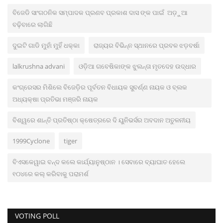
ବିଜେଡି ସାଂଗଠନିକ ସମ୍ପାଦକ ପ୍ରଣବ ପ୍ରକାଶ ଦାସ ଙ୍କ ପାଇଁ ଅଡ଼ୁଆ
ବଢ଼ିବାରେ ଲାଗିଛି
ଦୁଇଟି ଗାଡି ମୁହାଁ ମୁହିଁ ଧକ୍କା
ରାଜ୍ୟର ବିଭିନ୍ନ ସ୍ଥାନରେ ପ୍ରବଳ ଝଡ଼ବର୍ଷା
lalkrushna advani
ଓଡ଼ିଆ ଗବେଷିକାଙ୍କ ଝୁଲନ୍ତା ମୃତଦେହ ଉଦ୍ଧାର
କଂଗ୍ରେସର ମିଶିଲେ ବିଜେଡ଼ିର ପୂର୍ବତନ ବିଧାୟକ ସୁବର୍ଣ୍ଣ ନାୟକ ଓ ବ୍ଲକ
ଅଧ୍ୟକ୍ଷା ପ୍ରତିଭା ମଞ୍ଜରି ନାୟକ
ବିଶ୍ୱରେ ଶାନ୍ତି ପ୍ରତିଷ୍ଠା କ୍ଷେତ୍ରରେ ଦି ୟୁନିଭର୍ସର ଅବଦାନ ଅତୁଳନୀୟ
1999Cyclone
tiger
ବିଏସକେୱାଇ ବନ୍ଦ କଲେ କାର୍ଯ୍ୟାନୁଷ୍ଠାନ । ସେବାରେ ବ୍ୟାଘାତ ହେଲେ
୧୦୪ରେ କଲ୍ କରିବାକୁ ପରାମର୍ଶ
VOTING POLL