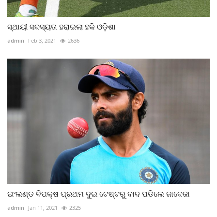
ସ୍ଥାୟୀ ସଦସ୍ୟତା ହରାଇଲା ହକି ଓଡ଼ିଶା
admin
Feb 3, 2021
2636
ଇଂଲଣ୍ଡ ବିପକ୍ଷ ପ୍ରଥମ ଦୁଇ ଟେଷ୍ଟରୁ ବାଦ ପଡିଲେ ଜାଦେଜା
admin
Jan 11, 2021
2325