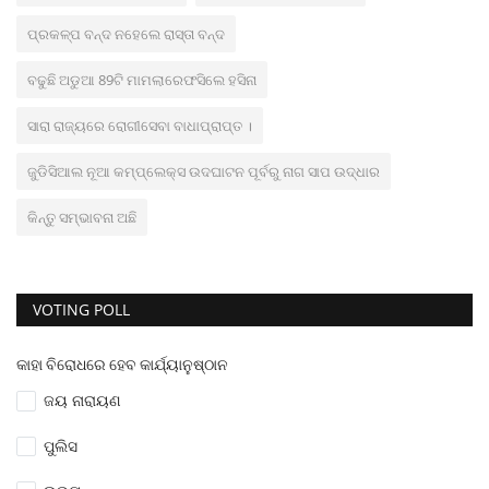
ପ୍ରକଳ୍ପ ବନ୍ଦ ନହେଲେ ରାସ୍ତା ବନ୍ଦ
ବଢୁଛି ଅଡୁଆ 89ଟି ମାମଲାରେଫସିଲେ ହସିନା
ସାରା ରାଜ୍ୟରେ ରୋଗୀସେବା ବାଧାପ୍ରାପ୍ତ ।
ଜୁଡିସିଆଲ ନୂଆ କମ୍ପ୍ଲେକ୍ସ ଉଦଘାଟନ ପୂର୍ବରୁ ନାଗ ସାପ ଉଦ୍ଧାର
କିନ୍ତୁ ସମ୍ଭାବନା ଅଛି
VOTING POLL
କାହା ବିରୋଧରେ ହେବ କାର୍ଯ୍ୟାନୁଷ୍ଠାନ
ଜୟ ନାରାୟଣ
ପୁଲିସ