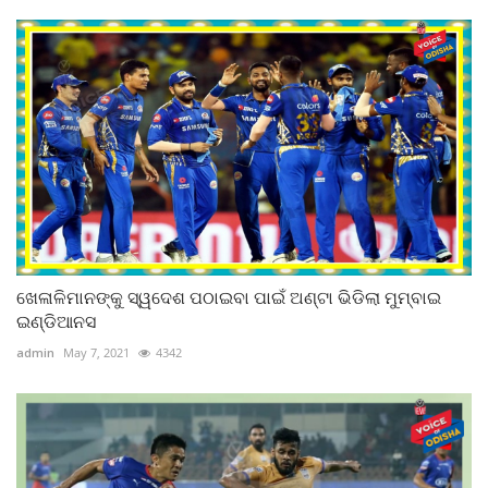
ଖେଳାଳିମାନଙ୍କୁ ସ୍ୱଦେଶ ପଠାଇବା ପାଇଁ ଅଣ୍ଟା ଭିଡିଲା ମୁମ୍ବାଇ
ଇଣ୍ଡିଆନସ
admin
May 7, 2021
4342