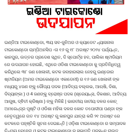
ରାଜନୀତି
ରାଜ୍ୟ ଖବର
ଜାତୀୟ ଖବର
ଇଣ୍ଡିଆ ଟାଇକୋଣ୍ଡୋ, ୩ୟ ସବ-ଜୁନିଅର ଓ କ୍ୟାଡେଟ ନ୍ୟାସନାଲ
ଟାଇକୋଣ୍ଡୋ ଚାମ୍ପିଅନସିପ -ତା ୧୬ ରୁ ୧୮ ଅଗଷ୍ଟ ୨୦୨୪ ପର୍ଯ୍ୟନ୍ତ,
ବିଶେଷ ଖବର
କାନପୁର, ଉତ୍ତର ପ୍ରଦେଶ ସ୍ଥିତ, ଦି ସ୍ପୋର୍ଟ୍ସ ହବ, ପାଲିକା ଷ୍ଟାଡିୟମ
ରେ ଉଦଯାପନ ହୋଇଛି, ଏଥିରେ ଓଡିଶା ଟାଇକୋଣ୍ଡୋ କୁ ପ୍ରତିନିଧିତ୍ୱ
ସ୍ୱାସ୍ଥ୍ୟ ହିଁ ସମ୍ପଦ
କରିଥିଲେ ୩୮ ଜଣ ଖେଳାଳୀ, କଟକ ଜବାହାରଲାଲ ନେହରୁ ଇଣ୍ଡୋର
ଷ୍ଟାଡିୟମ (ଅମର ଟାଇକୋଣ୍ଡୋ ଏକାଡେମୀ) ର ୧୬ ଜଣ ଖେଳାଳୀ ଙ୍କ
ବେପାର ବଣିଜ
ମଧ୍ୟରୁ ୪ଜଣ ଙ୍କୁ ରୌପ୍ୟ ପଦକ (ଆଦିତ୍ୟ ବଲ୍ଲଭ, ଆଋଷି, ଦିଶା,
ଦିବ୍ୟାଙ୍କା ) ଓ 4 ଜଣଙ୍କୁ ବ୍ରୋଞ୍ଜ ପଦକ (ଶ୍ରେୟାନ୍ସ, ଦିକଶାନ, ଆଦିତ୍ୟ
ଜାଣିବା କଥା
ଆରୁଷ, ଦ୍ଵିତୀ କ୍ରିଷ୍ଣା ) ଙ୍କୁ ମିଳିଛି | ଭାରତୀୟ ଜାତୀୟ ଦଳର କୋଚ୍
ଅମରେନ୍ଦ୍ର ପୃଷ୍ଟି ଓ ଓଡିଶା ମହିଳା ଦଳର କୋଚ ତପୋଦୀପା ପଣ୍ଡା ଙ୍କ
ହାଣ୍ଡିଶାଳ
ନେତୃତ୍ୱରେ ଗତ ୧୪ ଅଗଷ୍ଟ ରୁ କାନପୁର ଯାତ୍ରା କରି ୨୧ ଅଗଷ୍ଟ ରେ
କଟକରେ ପହ୍ଞ୍ଚିକି ସୂଚନା ଦେଇଛନ୍ତି | ଓଡ଼ିଶା ଟାଇକୋଣ୍ଡୋ ର ସମ୍ପାଦକ
ସଂସ୍କୃତି
ଚିନ୍ମୟ ବେହେରା ଓ କଟକ ଟାଇକୋଣ୍ଡୋ ର ସଭାପତି ପ୍ରସନ୍ନ ରାଉତ