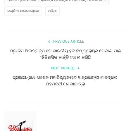
ଇଣ୍ଡିଆ ଟାଇକୋଣ୍ଡୋ
ଓଡ଼ିଶା
PREVIOUS ARTICLE
ପ୍ୟାରିସ ଅଲମ୍ପିକ୍ସ ରେ ଭାରତୀୟ ହକି ଟିମ୍ ବ୍ରୋଞ୍ଚ ମେଡାଲ ପାଇ
ଐତିହାସିକ କୀର୍ତ୍ତି ହାସଲ କରିଛି
NEXT ARTICLE
ଶ୍ରୀଜଗନ୍ନାଥ ଭେଷଜ ମହାବିଦ୍ୟାଳୟର ଛାତ୍ରଛାତ୍ରୀ ମାନଙ୍କର
ମହମବତୀ ଶୋଭାଯାତ୍ରା