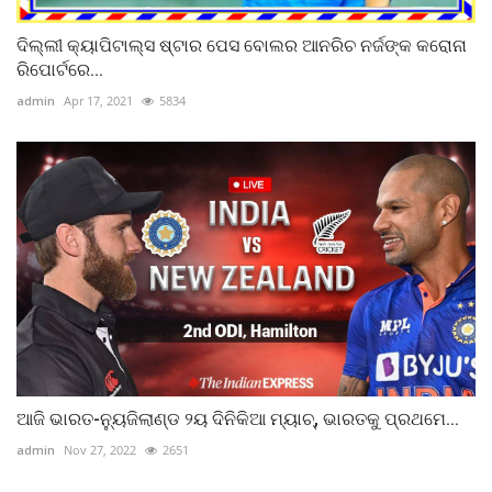
ଦିଲ୍ଲୀ କ୍ୟାପିଟାଲ୍ସ ଷ୍ଟାର ପେସ ବୋଲର ଆନରିଚ ନର୍ଜଙ୍କ କରୋନା
ରିପୋର୍ଟରେ...
admin
Apr 17, 2021
5834
ଆଜି ଭାରତ-ନ୍ୟୁଜିଲାଣ୍ଡ ୨ୟ ଦିନିକିଆ ମ୍ୟାଚ୍‌, ଭାରତକୁ ପ୍ରଥମେ...
admin
Nov 27, 2022
2651