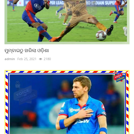
ମୁମ୍ବାଇଠୁ ହାରିଲା ଓଡ଼ିଶା
admin
Feb 25, 2021
2180