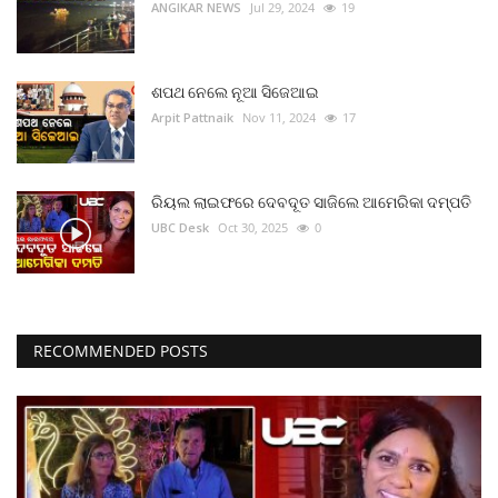
ANGIKAR NEWS
Jul 29, 2024
19
ଶପଥ ନେଲେ ନୂଆ ସିଜେଆଇ
Arpit Pattnaik
Nov 11, 2024
17
ରିୟଲ ଲାଇଫରେ ଦେବଦୂତ ସାଜିଲେ ଆମେରିକା ଦମ୍ପତି
UBC Desk
Oct 30, 2025
0
RECOMMENDED POSTS