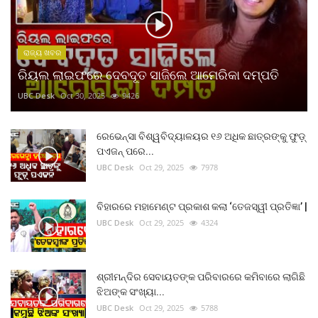
ରାଜ୍ୟ ଖବର
ରିୟଲ ଲାଇଫରେ ଦେବଦୂତ ସାଜିଲେ ଆମେରିକା ଦମ୍ପତି
UBC Desk
Oct 30, 2025
9426
ରେଭେନ୍ସା ବିଶ୍ୱବିଦ୍ୟାଳୟର ୧୬ ଅଧିକ ଛାତ୍ରଙ୍କୁ ଫୁଡ଼୍
ପଏଜନ୍ ପରେ...
UBC Desk
Oct 29, 2025
7978
ବିହାରରେ ମହାମେଣ୍ଟ ପ୍ରକାଶ କଲା ‘ତେଜସ୍ୱୀ ପ୍ରତିଜ୍ଞା’ |
UBC Desk
Oct 29, 2025
4324
ଶ୍ରୀମନ୍ଦିର ସେବାୟତଙ୍କ ପରିବାରରେ କମିବାରେ ଲାଗିଛି
ଝିଅଙ୍କ ସଂଖ୍ୟା...
UBC Desk
Oct 29, 2025
5788