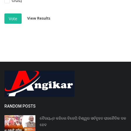
ଉଭୟ
View Results
Vote
RANDOM POSTS
ବୈଜୟନ୍ତ କହିଲେ ବିଜେପି ବିଶ୍ୱର ସର୍ବବୃହତ ରାଜନୈତିକ ଦଳ
ହେବ