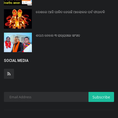
ଦେଶରେ ଆଜି ପାଳିତ ହେଉଛି ଆଲୋକର ପର୍ବ ଦୀପାବଳି
ଶପଥ ନେଲେ ୩ ରାଜ୍ୟସଭା ସାଂସଦ
SOCIAL MEDIA
Subscribe