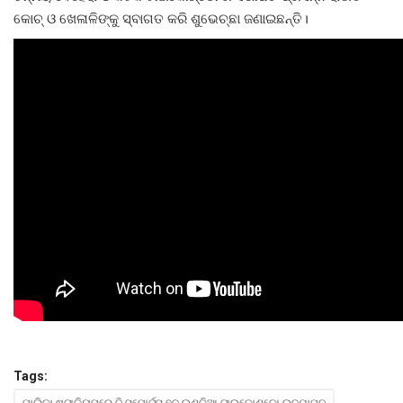
କୋଚ୍ ଓ ଖେଳାଳିଙ୍କୁ ସ୍ବାଗତ କରି ଶୁଭେଚ୍ଛା ଜଣାଇଛନ୍ତି।
ମନୋରଂଜନ
ଖେଳ ଖବର
ରାଜ୍ୟ
ଗଳ୍ପ ଓ କବିତା
ଅଭୁଲା କଥା
Language
English
ଓଡିଆ
Hindi
Tags:
ପାଲିକା ଷ୍ଟାଡିୟମରେ ଦି ସ୍ପୋର୍ଟ୍ସ ହବ ଇଣ୍ଡିଆ ଟାଇକୋଣ୍ଡୋ ଉଦଯାପନ