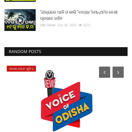
‘ରାଜ୍ୟରେ ଆଜି ଓ କାଲି ‘ବାତ୍ୟା ‘ମୋନ୍ଥା’ର ବେଶୀ
ପ୍ରଭାବ ରହିବ
UBC Desk
Oct 28, 2025
6272
RANDOM POSTS
ଆପଣ ମାନେ ଖୁସି ତ