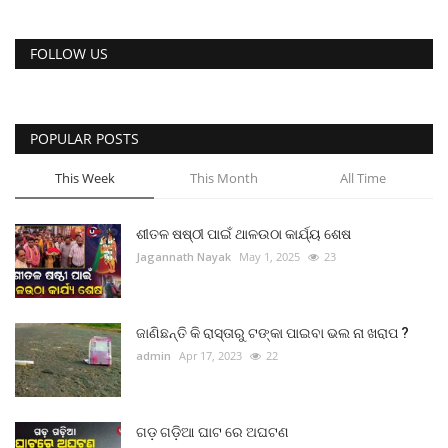
FOLLOW US
POPULAR POSTS
This Week
This Month
All Time
ଶୀତଳ ଷଷ୍ଠୀ ପାଇଁ ଥାଳଉଠା କାର୍ଯ୍ୟ ଶେଷ
Jagannath Nayak
May 1, 2025
23
ଜାଣିଛନ୍ତି କି ରାସ୍ତାରୁ ଟଙ୍କା ପାଇବା ଭଲ ନା ଖରାପ ?
admin
Apr 17, 2023
22
ଗଡ଼ ଗଡ଼ିଆ ଘାଟ ରେ ଅଘଟଣ